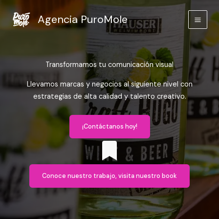
Ir
Agencia PuroMole
al
contenido
Transformamos tu comunicación visual
Llevamos marcas y negocios al siguiente nivel con
estrategias de alta calidad y talento creativo.
¡Contáctanos hoy!
Conoce nuestro trabajo, visita nuestro book